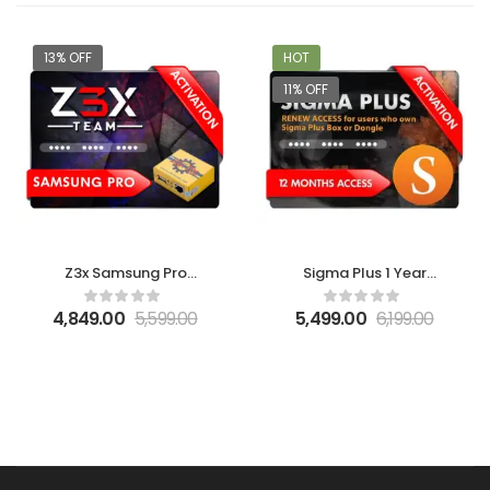
13% OFF
HOT
11% OFF
Z3x Samsung Pro
Sigma Plus 1 Year
Update
Access Activation
4,849.00
5,599.00
5,499.00
6,199.00